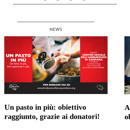
NEWS
Un pasto in più: obiettivo
A
raggiunto, grazie ai donatori!
o