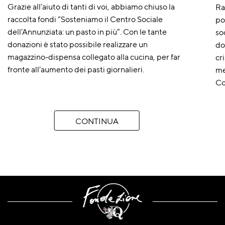
Grazie all’aiuto di tanti di voi, abbiamo chiuso la
Ra
raccolta fondi “Sosteniamo il Centro Sociale
po
dell’Annunziata: un pasto in più”. Con le tante
so
donazioni è stato possibile realizzare un
do
magazzino-dispensa collegato alla cucina, per far
cr
fronte all’aumento dei pasti giornalieri.
me
Co
CONTINUA