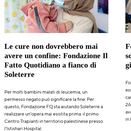
Le cure non dovrebbero mai
F
avere un confine: Fondazione Il
s
Fatto Quotidiano a fianco di
g
Soleterre
Fo
es
Per molti bambini malati di leucemia, un
ca
permesso negato può significare la fine. Per
26
questo, Fondazione FQ sta aiutando Soleterre a
av
realizzare un’opera mai esistita prima: il primo
in
Centro Trapianti in territorio palestinese presso
l’Istishari Hospital.