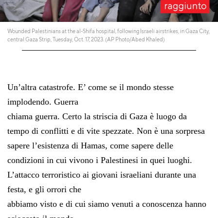
Wounded Palestinians at the al-Shifa hospital, following Israeli airstrikes, in Gaza City,
central Gaza Strip, Tuesday, Oct. 17, 2023. (AP Photo/Abed Khaled)
Un’altra catastrofe. E’ come se il mondo stesse
implodendo. Guerra
chiama guerra. Certo la striscia di Gaza è luogo da
tempo di conflitti e di vite spezzate. Non è una sorpresa
sapere l’esistenza di Hamas, come sapere delle
condizioni in cui vivono i Palestinesi in quei luoghi.
L’attacco terroristico ai giovani israeliani durante una
festa, e gli orrori che
abbiamo visto e di cui siamo venuti a conoscenza hanno