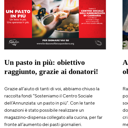
Un pasto in più: obiettivo
A
raggiunto, grazie ai donatori!
o
Grazie all’aiuto di tanti di voi, abbiamo chiuso la
Ra
raccolta fondi “Sosteniamo il Centro Sociale
po
dell’Annunziata: un pasto in più”. Con le tante
so
donazioni è stato possibile realizzare un
do
magazzino-dispensa collegato alla cucina, per far
cr
fronte all’aumento dei pasti giornalieri.
me