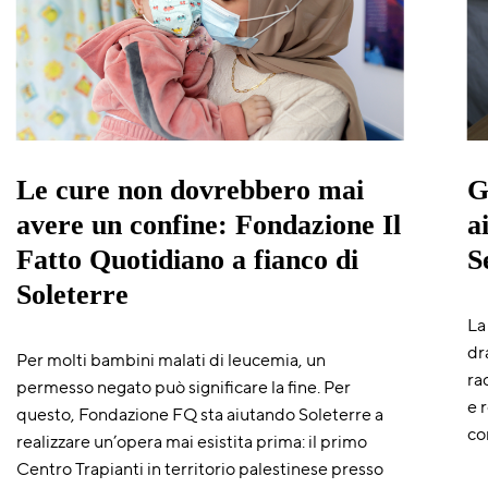
Le cure non dovrebbero mai
G
avere un confine: Fondazione Il
a
Fatto Quotidiano a fianco di
S
Soleterre
La
dr
Per molti bambini malati di leucemia, un
ra
permesso negato può significare la fine. Per
e 
questo, Fondazione FQ sta aiutando Soleterre a
co
realizzare un’opera mai esistita prima: il primo
Centro Trapianti in territorio palestinese presso