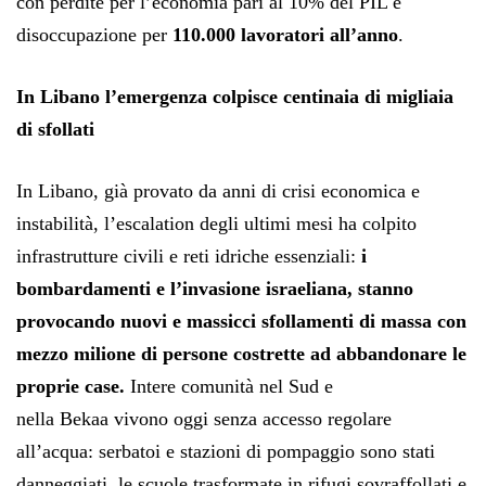
con perdite per l’economia pari al 10% del PIL e
disoccupazione per
110.000 lavoratori all’anno
.
In Libano l’emergenza colpisce centinaia di migliaia
di sfollati
In Libano, già provato da anni di crisi economica e
instabilità, l’escalation degli ultimi mesi ha colpito
infrastrutture civili e reti idriche essenziali:
i
bombardamenti e l’invasione israeliana, stanno
provocando nuovi e massicci sfollamenti di massa con
mezzo milione di persone costrette ad abbandonare le
proprie case.
Intere comunità nel Sud e
nella Bekaa vivono oggi senza accesso regolare
all’acqua: serbatoi e stazioni di pompaggio sono stati
danneggiati, le scuole trasformate in rifugi sovraffollati e